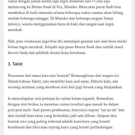
Takut dengan jarum suntik tapi ingin memiliki tato? Coba saja
melancong ke Henna Souk di Fez, Maroko. Hena atau pacar Arab bisa
membekas di kulit manusia selama beberapa waktu namun akan hilang
setelah beberapa minggu. Di Maroko dan beberapa negara Timur
lainnya, wanita menggunakan hena di kaki dan tangan saat ingin
menikah.
Nah, para wisatawan juga bisa lho mendapat guratan tato dari hena meski
belum ingin menikah. Jelajahi saja pasar Henna Souk dan carilah stand
favorit Anda dan pilihlah desain hena kesukaan.
3. Tahiti
Penasaran dari mana kata tato berasal? Kemungkinan dari negara ini.
Dalam bahasa Tahiti, tato memiliki kata asal tatau. Dahulu kala, ada
seorang seniman yang membuat sisir dari gigi hewan yang ditajamkan.
Ia mencelupkan sisir pertama ke cairan hitam organik. Kemudian,
dengan sisir kedua, ia menekan cairan tersebut agar masuk ke dalam
pori-pori kulit. Saat proses pembuatan, bunyinya seperti "tat tat tat" dan
dari situlah kata tatau yang kemudian jadi tato dibuat. Adapun dua
bentuk tato yang paling terkenal adalah kura-kura yang berarti
kesuburan dan tikis atau topeng kayu yang berarti perlindungan.