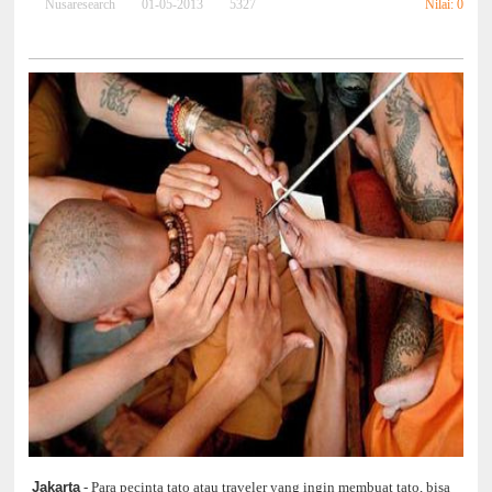
Nilai: 0
Nusaresearch
01-05-2013
5327
Jakarta
- Para pecinta tato atau traveler yang ingin membuat tato, bisa