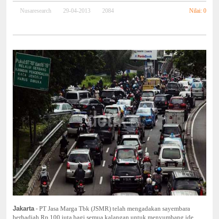
Nilai: 0
Nusaresearch
29-04-2013
2084
Jakarta
- PT Jasa Marga Tbk (JSMR) telah mengadakan sayembara
berhadiah Rp 100 juta bagi semua kalangan untuk menyumbang ide