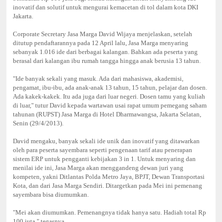
inovatif dan solutif untuk mengurai kemacetan di tol dalam kota DKI
Jakarta.
Corporate Secretary Jasa Marga David Wijaya menjelaskan, setelah
ditutup pendaftarannya pada 12 April lalu, Jasa Marga menyaring
sebanyak 1.016 ide dari berbagai kalangan. Bahkan ada peserta yang
berasal dari kalangan ibu rumah tangga hingga anak berusia 13 tahun.
"Ide banyak sekali yang masuk. Ada dari mahasiswa, akademisi,
pengamat, ibu-ibu, ada anak-anak 13 tahun, 15 tahun, pelajar dan dosen.
Ada kakek-kakek. Itu ada juga dari luar negeri. Dosen tamu yang kuliah
di luar," tutur David kepada wartawan usai rapat umum pemegang saham
tahunan (RUPST) Jasa Marga di Hotel Dharmawangsa, Jakarta Selatan,
Senin (29/4/2013).
David mengaku, banyak sekali ide unik dan inovatif yang ditawarkan
oleh para peserta sayembara seperti pengenaan tarif atau penerapan
sistem ERP untuk pengganti kebijakan 3 in 1. Untuk menyaring dan
menilai ide ini, Jasa Marga akan menggandeng dewan juri yang
kompeten, yakni Ditlantas Polda Metro Jaya, BPJT, Dewan Transportasi
Kota, dan dari Jasa Marga Sendiri. Ditargetkan pada Mei ini pemenang
sayembara bisa diumumkan.
"Mei akan diumumkan. Pemenangnya tidak hanya satu. Hadiah total Rp
100 juta," tegasnya.