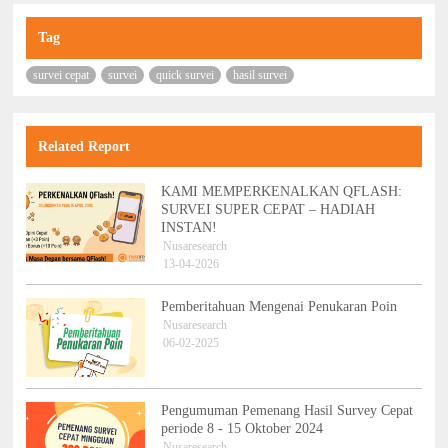
Tag
survei cepat
survei
quick survei
hasil survei
Related Report
KAMI MEMPERKENALKAN QFLASH:
SURVEI SUPER CEPAT – HADIAH
INSTAN!
Nusaresearch
13-04-2026
Pemberitahuan Mengenai Penukaran Poin
Nusaresearch
06-02-2025
Pengumuman Pemenang Hasil Survey Cepat
periode 8 - 15 Oktober 2024
Nusaresearch