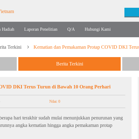
n Hadiah
Laporan Penelitian
Q/A
Hubungi Kami
rita Terkini
Kematian dan Pemakaman Protap COVID DKI Terus 
Berita Terkini
VID DKI Terus Turun di Bawah 10 Orang Perhari
5
Nilai: 0
eberapa hari terakhir sudah mulai menunjukkan penurunan yang
 turunnya angka kematian hingga angka pemakaman protap