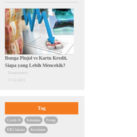
Bunga Pinjol vs Kartu Kredit,
Siapa yang Lebih Mencekik?
Nusaresearch
17-12-2021
Tag
Covid-19
Kematian
Protap
DKI Jakarta
Kesehatan