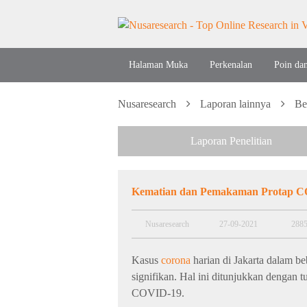
Halaman Muka
Perkenalan
Poin da
Nusaresearch
Laporan lainnya
Be
Laporan Penelitian
Kematian dan Pemakaman Protap CO
Nusaresearch
27-09-2021
288
Kasus
corona
harian di Jakarta dalam b
signifikan. Hal ini ditunjukkan dengan
COVID-19.