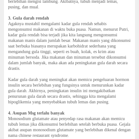
berlebihan mengisi lambung. Akibatnya, tubuh menjadi lemas,
pusing, dan mual.
3. Gula darah rendah
Agaknya mustahil mengalami kadar gula rendah sehabis
mengonsumsi makanan di waktu buka puasa. Namun, menurut Putri,
kadar gula rendah bisa terjadi jika kita langsung mengonsumsi
makanan manis dalam jumlah besar. Makanan manis yang dikonsumsi
saat berbuka biasanya merupakan karbohidrat sederhana yang
mengandung gula tinggi, seperti es buah, kolak, es krim atau
minuman bersoda. Jika makanan dan minuman tersebut dikonsumsi
dalam jumlah banyak, maka akan ada peningkatan gula darah secara
drastis.
Kadar gula darah yang meningkat akan memicu pengeluaran hormon
insulin secara berlebihan yang fungsinya untuk menurunkan kadar
gula darah. Akhirnya, peningkatan insulin ini mengakibatkan
penurunan gula darah secara drastis, sehingga kita mengalami
hipoglikemia yang menyebabkan tubuh lemas dan pusing.
4. Asupan Msg terlalu banyak
Monosodium glutamate atau penyedap rasa makanan akan memicu
tubuh lemas jika dikonsumsi berlebihan setelah berbuka puasa. Gejala
akibat asupan monosodium glutamate yang berlebihan dikenal dengan
nama chinese restaurant syndrome.