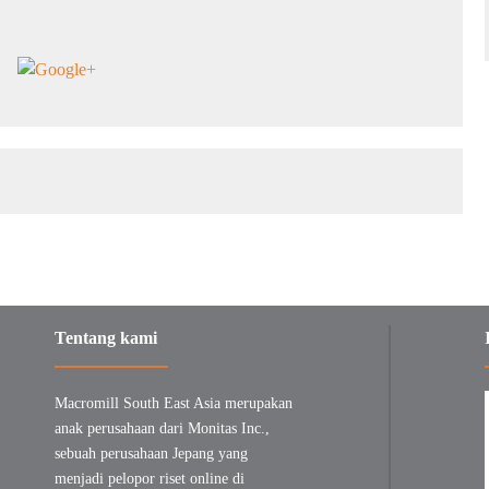
Tentang kami
Macromill South East Asia merupakan
anak perusahaan dari Monitas Inc.,
sebuah perusahaan Jepang yang
menjadi pelopor riset online di