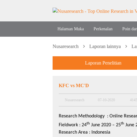
Halaman Muka
Perkenalan
Poin da
Nusaresearch
Laporan lainnya
La
Laporan Penelitian
KFC vs MC'D
Nusaresearch
07-10-2020
414
Research Methodology :
Online Resea
th
th
Fieldwork : 24
June 2020 – 25
June 
Research Area
: Indonesia