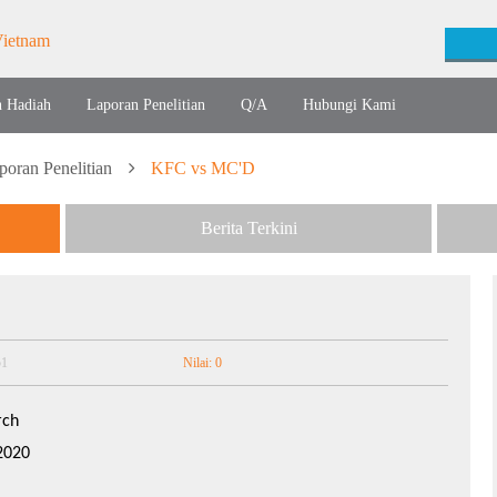
n Hadiah
Laporan Penelitian
Q/A
Hubungi Kami
poran Penelitian
KFC vs MC'D
Berita Terkini
51
Nilai: 0
rch
2020