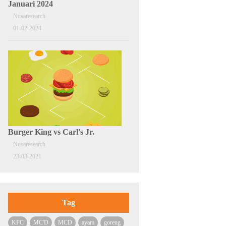
Januari 2024
Nusaresearch
01-02-2024
Burger King vs Carl's Jr.
Nusaresearch
23-03-2021
Tag
KFC
MC'D
MCD
ayam
goreng