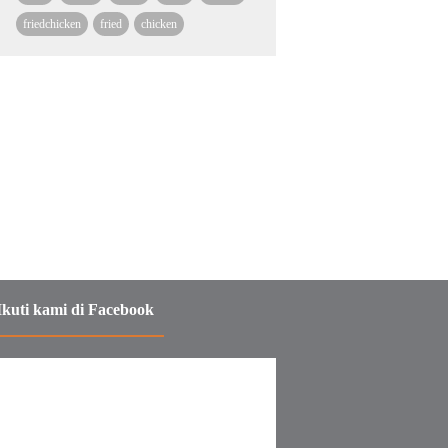
friedchicken
fried
chicken
Ikuti kami di Facebook