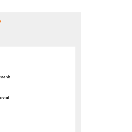
?
 menit
menit