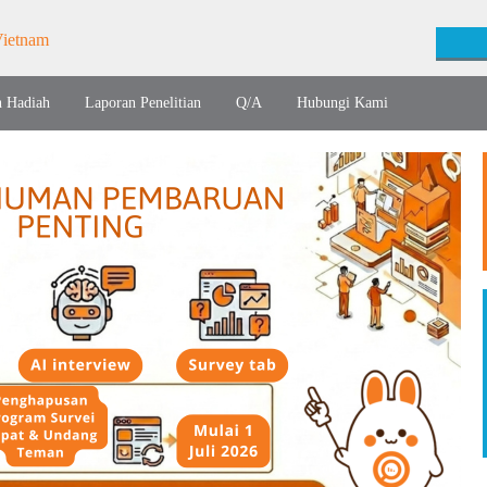
n Hadiah
Laporan Penelitian
Q/A
Hubungi Kami