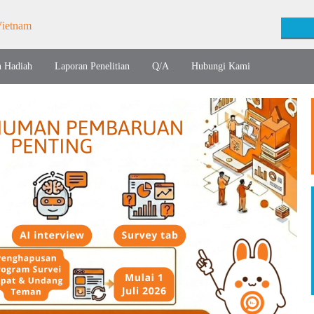
n Hadiah
Laporan Penelitian
Q/A
Hubungi Kami