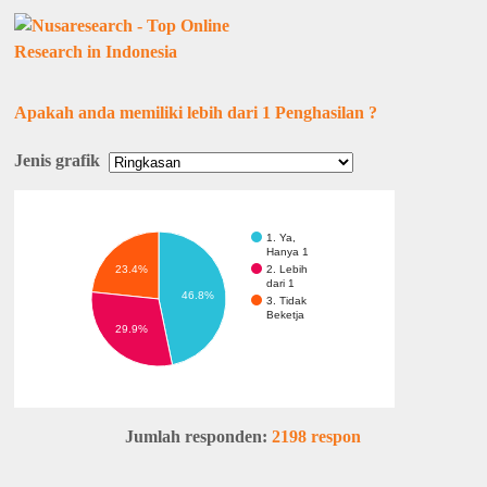
Apakah anda memiliki lebih dari 1 Penghasilan ?
Jenis grafik
1. Ya,
Hanya 1
2. Lebih
23.4%
dari 1
46.8%
3. Tidak
Beketja
29.9%
Jumlah responden:
2198 respon