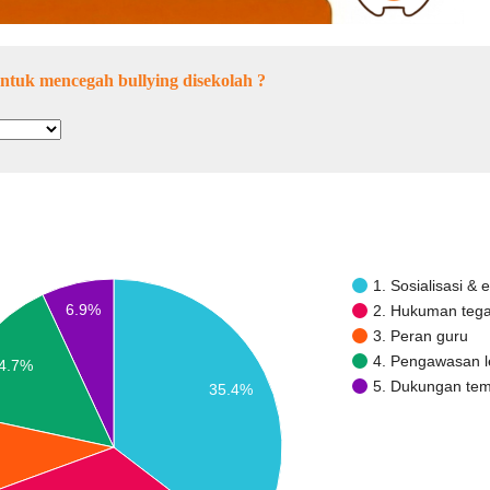
ntuk mencegah bullying disekolah ?
1. Sosialisasi & 
6.9%
2. Hukuman teg
3. Peran guru
4. Pengawasan le
4.7%
5. Dukungan te
35.4%