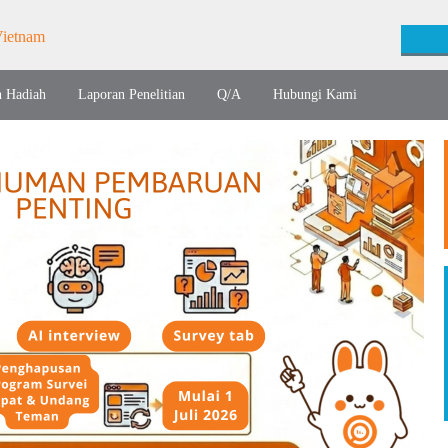
n Hadiah
Laporan Penelitian
Q/A
Hubungi Kami