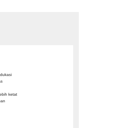
edukasi
as
bih ketat
man