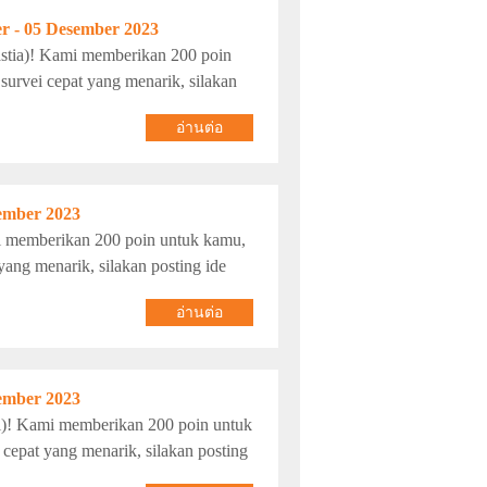
 - 05 Desember 2023
astia)! Kami memberikan 200 poin
 survei cepat yang menarik, silakan
อ่านต่อ
ember 2023
ami memberikan 200 poin untuk kamu,
 yang menarik, silakan posting ide
อ่านต่อ
ember 2023
ani)! Kami memberikan 200 poin untuk
 cepat yang menarik, silakan posting